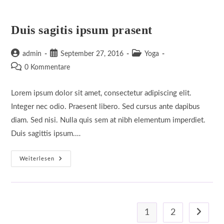
Duis sagitis ipsum prasent
Beitrags-
Beitrag
Beitrags-
admin
September 27, 2016
Yoga
Autor:
veröffentlicht:
Kategorie:
Beitrags-
0 Kommentare
Kommentare:
Lorem ipsum dolor sit amet, consectetur adipiscing elit.
Integer nec odio. Praesent libero. Sed cursus ante dapibus
diam. Sed nisi. Nulla quis sem at nibh elementum imperdiet.
Duis sagittis ipsum.…
Duis
Weiterlesen
Sagitis
Ipsum
Prasent
1
2
Gehe zur