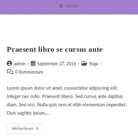
Zum
Stretching
MENÜ
Inhalt
springen
Praesent libro se cursus ante
Beitrags-
Beitrag
Beitrags-
admin
September 27, 2016
Yoga
Autor:
veröffentlicht:
Kategorie:
Beitrags-
0 Kommentare
Kommentare:
Lorem ipsum dolor sit amet, consectetur adipiscing elit.
Integer nec odio. Praesent libero. Sed cursus ante dapibus
diam. Sed nisi. Nulla quis sem at nibh elementum imperdiet.
Duis sagittis ipsum.…
Praesent
Weiterlesen
Libro
Se