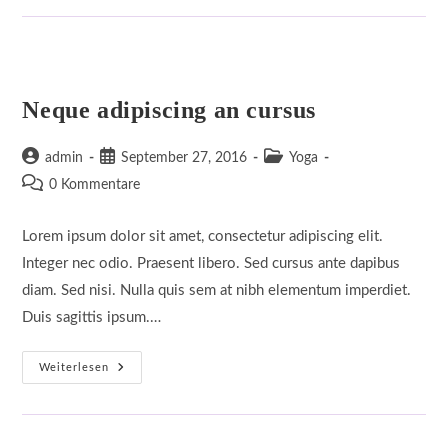
Cursus
Ante
Neque adipiscing an cursus
Beitrags-
Beitrag
Beitrags-
admin
September 27, 2016
Yoga
Autor:
veröffentlicht:
Kategorie:
Beitrags-
0 Kommentare
Kommentare:
Lorem ipsum dolor sit amet, consectetur adipiscing elit.
Integer nec odio. Praesent libero. Sed cursus ante dapibus
diam. Sed nisi. Nulla quis sem at nibh elementum imperdiet.
Duis sagittis ipsum.…
Neque
Weiterlesen
Adipiscing
An
Cursus